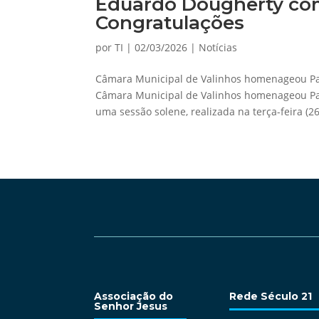
Eduardo Dougherty co
Congratulações
por
TI
|
02/03/2026
|
Notícias
Câmara Municipal de Valinhos homenageou Pa
Câmara Municipal de Valinhos homenageou P
uma sessão solene, realizada na terça-feira (26
Associação do
Rede Século 21
Senhor Jesus