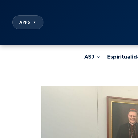
APPS
▼
ASJ
Espirituali