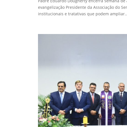
Padre Eduardo Dougherty encerra semana de at
evangelização Presidente da Associação do Sen
institucionais e tratativas que podem ampliar..