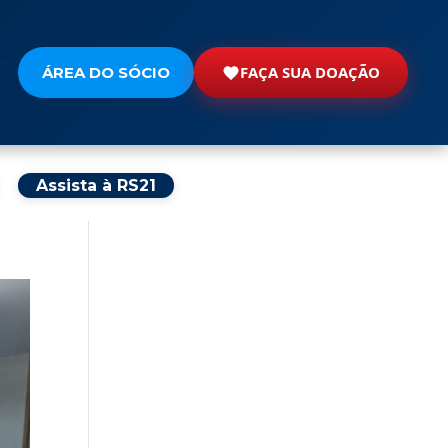
FAÇA SUA DOAÇÃO
ÁREA DO SÓCIO
Assista à RS21