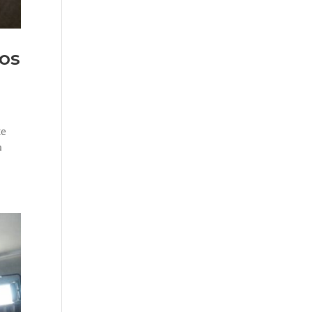
los
te
a