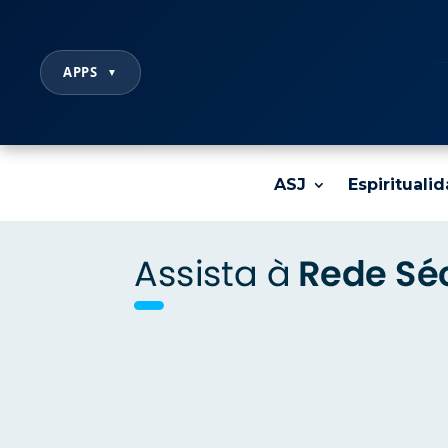
APPS
▼
ASJ
Espirituali