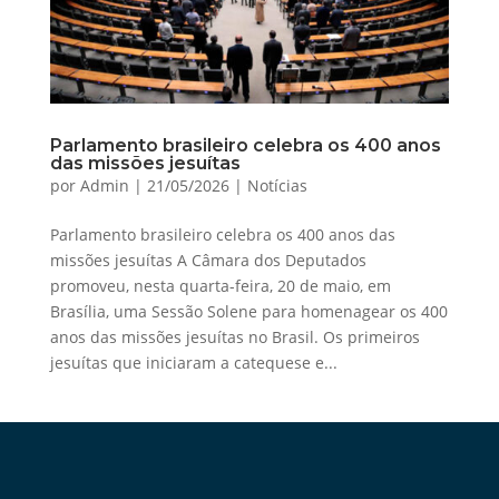
Parlamento brasileiro celebra os 400 anos
das missões jesuítas
por
Admin
|
21/05/2026
|
Notícias
Parlamento brasileiro celebra os 400 anos das
missões jesuítas A Câmara dos Deputados
promoveu, nesta quarta-feira, 20 de maio, em
Brasília, uma Sessão Solene para homenagear os 400
anos das missões jesuítas no Brasil. Os primeiros
jesuítas que iniciaram a catequese e...