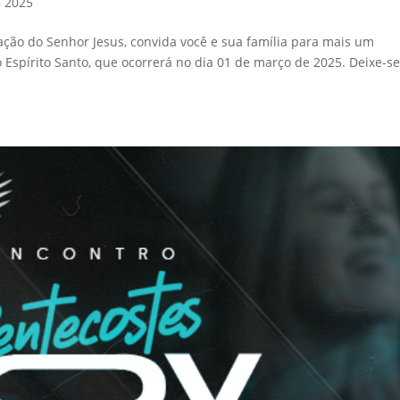
– 2025
ação do Senhor Jesus, convida você e sua família para mais um
 Espírito Santo, que ocorrerá no dia 01 de março de 2025. Deixe-s