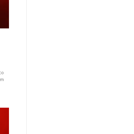
co
um