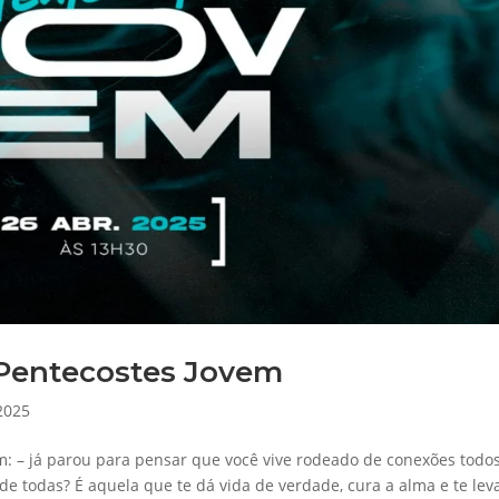
 Pentecostes Jovem
 2025
m: – já parou para pensar que você vive rodeado de conexões todo
de todas? É aquela que te dá vida de verdade, cura a alma e te lev