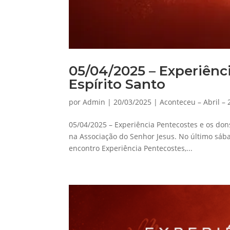
05/04/2025 – Experiênc
Espírito Santo
por
Admin
|
20/03/2025
|
Aconteceu – Abril –
05/04/2025 – Experiência Pentecostes e os don
na Associação do Senhor Jesus. No último sáb
encontro Experiência Pentecostes,...