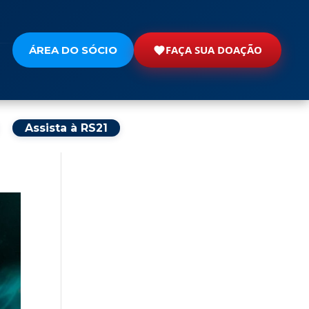
FAÇA SUA DOAÇÃO
ÁREA DO SÓCIO
Assista à RS21