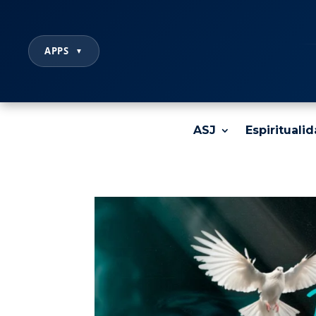
APPS
▼
ASJ
Espirituali