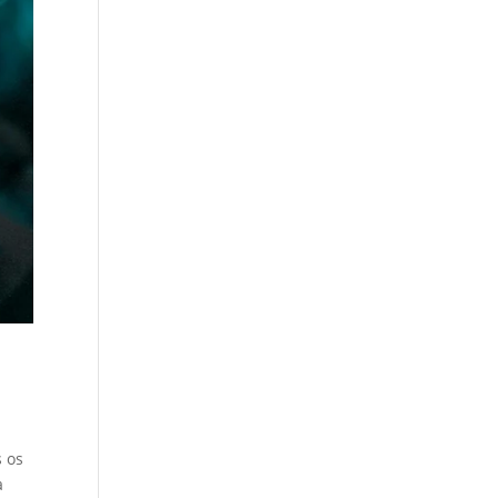
s os
a