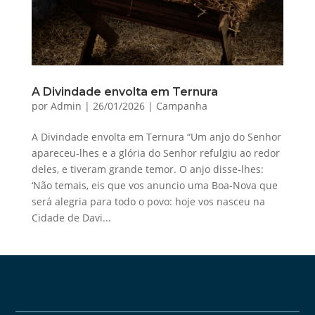
A Divindade envolta em Ternura
por
Admin
|
26/01/2026
|
Campanha
A Divindade envolta em Ternura “Um anjo do Senhor
apareceu-lhes e a glória do Senhor refulgiu ao redor
deles, e tiveram grande temor. O anjo disse-lhes:
‘Não temais, eis que vos anuncio uma Boa-Nova que
será alegria para todo o povo: hoje vos nasceu na
Cidade de Davi...