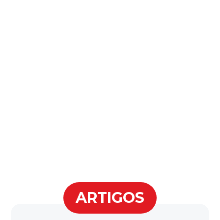
oportunidade de transformação
e um chamado concreto à vida
no Espírito. Não fique de fora!
Caminhe conosco, aprofunde
sua fé e permita que
Pentecostes aconteça na sua
vida todos os dias.
ARTIGOS