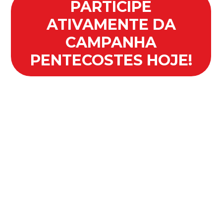
PARTICIPE
ATIVAMENTE DA
CAMPANHA
PENTECOSTES HOJE!
Pentecostes é um chamado à
transformação, e cada pessoa
tem um papel nessa missão. Não
fique apenas como espectador:
envolva-se, reze, acompanhe os
conteúdos e permita que o