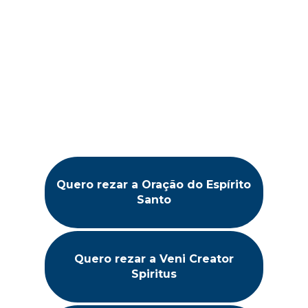
Por isso, o convite está feito: reserve um
tempo, abra o coração e busque essa
experiência. Reze conosco as orações e a
Novena do Espírito Santo e permita que
Pentecostes aconteça na sua vida, hoje.
Quero rezar a Oração do Espírito
Santo
Quero rezar a Veni Creator
Spiritus