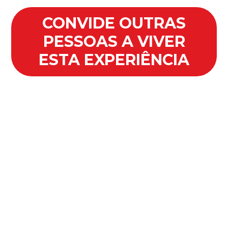
CONVIDE OUTRAS
PESSOAS A VIVER
ESTA EXPERIÊNCIA
A Campanha de Pentecostes é
um convite a viver uma verdadeira
experiência com o Espírito Santo,
permitindo que Ele transforme a
vida e renove a esperança. Essa
caminhada não é individual, mas