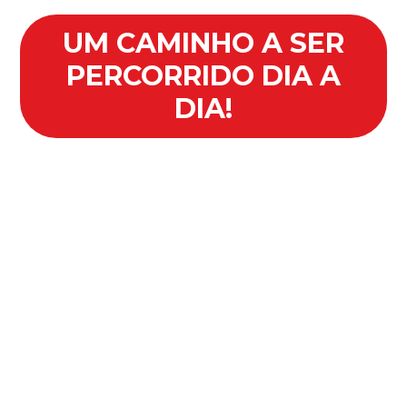
UM CAMINHO A SER
PERCORRIDO DIA A
DIA!
Pentecostes Hoje! convida cada
pessoa a dar um passo além do
simples conhecimento,
conduzindo a uma compreensão
clara e acessível sobre o
Pentecostes e sobre quem é o
Espírito Santo, a terceira pessoa